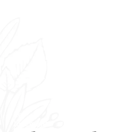
Le
Les
logement
environs